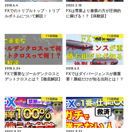
2018.6.4
2022.3.10
FXでのトリプルトップ・トリプ
FXは専業より兼業の方が圧倒的
ルボトムについて解説！
に稼げる！？【体験談】
FX基礎編
FX基礎編
2018.5.24
2018.6.5
FXで重要なゴールデンクロスと
FXではダイバージェンスが最重
デットクロスとは？【徹底解説】
要！勝組だけが知る法則とは！？
FX基礎編
FX基礎編
2022.8.23
2022.8.23