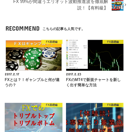
FX 99%が間違うエリオット波動推進波を徹底解
説！【有料級】
RECOMMEND
こちらの記事も人気です。
FX基礎編
FX基礎編
2017.2.17
2017.2.23
FXとは？！ギャンブルと何が違
FXのMT4で新規チャートを新し
うの？
く出す簡単な方法
FX基礎編
FX基礎編