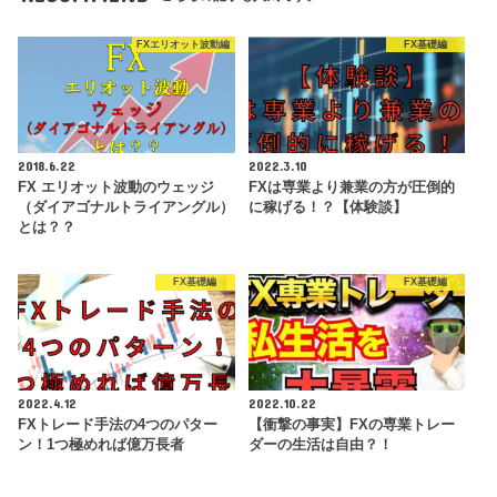
FXエリオット波動編
FX基礎編
2018.6.22
2022.3.10
FX エリオット波動のウェッジ
FXは専業より兼業の方が圧倒的
（ダイアゴナルトライアングル）
に稼げる！？【体験談】
とは？？
FX基礎編
FX基礎編
2022.4.12
2022.10.22
FXトレード手法の4つのパター
【衝撃の事実】FXの専業トレー
ン！1つ極めれば億万長者
ダーの生活は自由？！