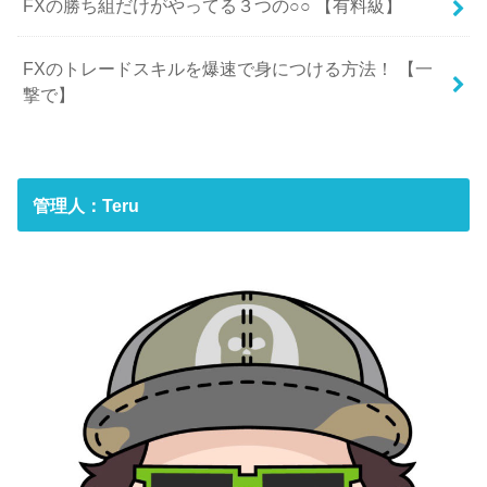
FXの勝ち組だけがやってる３つの○○ 【有料級】
FXのトレードスキルを爆速で身につける方法！ 【一
撃で】
管理人：Teru