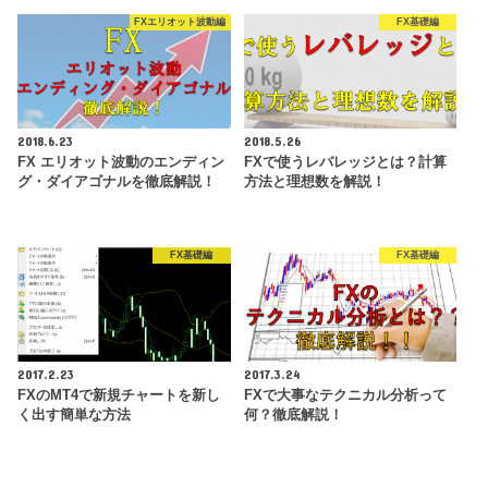
FXエリオット波動編
FX基礎編
2018.6.23
2018.5.26
FX エリオット波動のエンディン
FXで使うレバレッジとは？計算
グ・ダイアゴナルを徹底解説！
方法と理想数を解説！
FX基礎編
FX基礎編
2017.2.23
2017.3.24
FXのMT4で新規チャートを新し
FXで大事なテクニカル分析って
く出す簡単な方法
何？徹底解説！