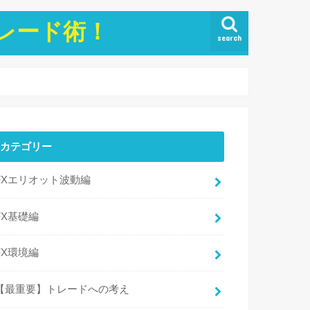
トレード術！
search
カテゴリー
FXエリオット波動編
FX基礎編
FX環境編
【最重要】トレードへの考え