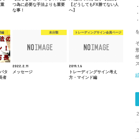
超重
つ為に必要な手法よりも重要
【どうしてもFX勝てない人
な事！
へ】
礎編
未分類
トレーディングサイン会員ページ
2022.2.11
2019.1.6
のパタ
メッセージ
トレーディングサイン考え
長者
方・マインド編