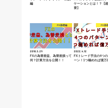
編
ケーションとは！？【
要】
FX基礎編
FX基
2018.5.29
2022.4.12
FXの為替差益、為替差損って
FXトレード手法の4つ
何？計算方法を公開！！
ーン！1つ極めれば億万