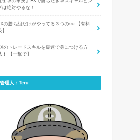
【衝撃の事実】FXで勝ちたきゃスキャルピン
グは絶対やるな！
FXの勝ち組だけがやってる３つの○○ 【有料
級】
FXのトレードスキルを爆速で身につける方
法！ 【一撃で】
管理人：Teru