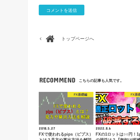
トップページへ
RECOMMEND
こちらの記事も人気です。
FX基礎編
FX基
2018.5.27
2022.8.6
FXで使われるpips（ピプス）
FXの1ロットは○○円！1p