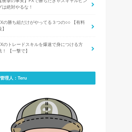
【衝撃の事実】FXで勝ちたきゃスキャルピン
グは絶対やるな！
FXの勝ち組だけがやってる３つの○○ 【有料
級】
FXのトレードスキルを爆速で身につける方
法！ 【一撃で】
管理人：Teru