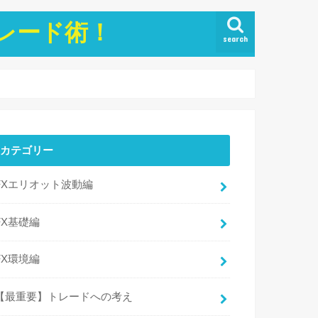
トレード術！
search
カテゴリー
FXエリオット波動編
FX基礎編
FX環境編
【最重要】トレードへの考え