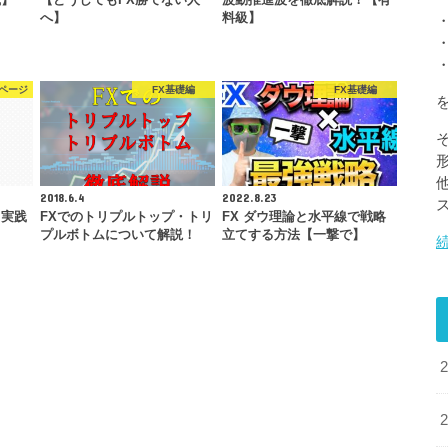
滅】
【どうしてもFX勝てない人
波動推進波を徹底解説！【有
へ】
料級】
ページ
FX基礎編
FX基礎編
2018.6.4
2022.8.23
 実践
FXでのトリプルトップ・トリ
FX ダウ理論と水平線で戦略
プルボトムについて解説！
立てする方法【一撃で】