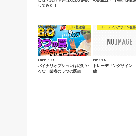
とは？見方や算出方法を解説
の損益は？【無知は破
してみた！
FX基礎編
トレーディングサイン会員
2022.8.23
2019.1.6
バイナリオプションは絶対や
トレーディングサイン
るな 業者の３つの罠￼
編