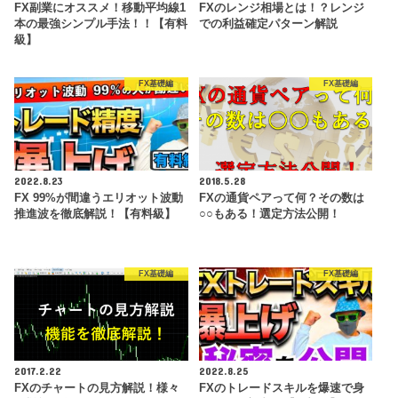
FX副業にオススメ！移動平均線1
FXのレンジ相場とは！？レンジ
本の最強シンプル手法！！【有料
での利益確定パターン解説
級】
FX基礎編
FX基礎編
2022.8.23
2018.5.28
FX 99%が間違うエリオット波動
FXの通貨ペアって何？その数は
推進波を徹底解説！【有料級】
○○もある！選定方法公開！
FX基礎編
FX基礎編
2017.2.22
2022.8.25
FXのチャートの見方解説！様々
FXのトレードスキルを爆速で身