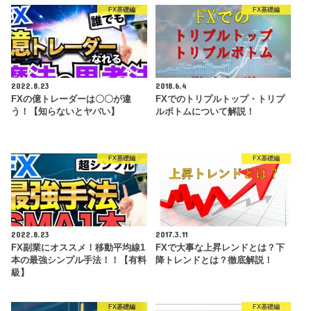
FX基礎編
FX基礎編
2022.8.23
2018.6.4
FXの億トレーダーは〇〇が違
FXでのトリプルトップ・トリプ
う！【知らないとヤバい】
ルボトムについて解説！
FX基礎編
FX基礎編
2022.8.23
2017.3.11
FX副業にオススメ！移動平均線1
FXで大事な上昇レンドとは？下
本の最強シンプル手法！！【有料
降トレンドとは？徹底解説！
級】
FX基礎編
FX基礎編