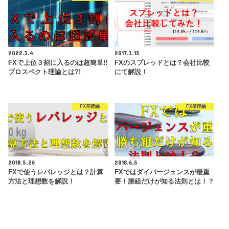
2022.3.4
2017.3.15
FXで上位３割に入るのは超簡単!!
FXのスプレッドとは？会社比較
プロスペクト理論とは?!
にて解説！
FX基礎編
FX基礎編
2018.5.26
2018.6.5
FXで使うレバレッジとは？計算
FXではダイバージェンスが最重
方法と理想数を解説！
要！勝組だけが知る法則とは！？