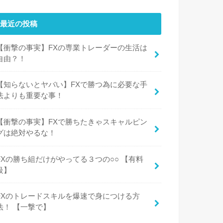
最近の投稿
【衝撃の事実】FXの専業トレーダーの生活は
自由？！
【知らないとヤバい】FXで勝つ為に必要な手
法よりも重要な事！
【衝撃の事実】FXで勝ちたきゃスキャルピン
グは絶対やるな！
FXの勝ち組だけがやってる３つの○○ 【有料
級】
FXのトレードスキルを爆速で身につける方
法！ 【一撃で】