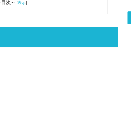
～目次～
[
表示
]