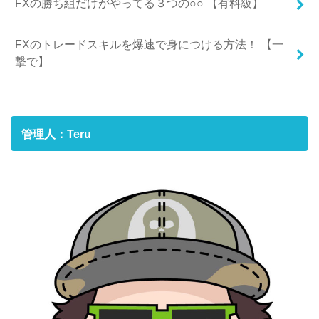
FXの勝ち組だけがやってる３つの○○ 【有料級】
FXのトレードスキルを爆速で身につける方法！ 【一
撃で】
管理人：Teru