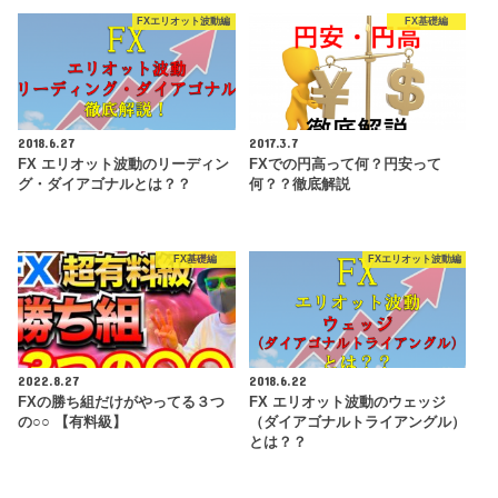
FXエリオット波動編
FX基礎編
2018.6.27
2017.3.7
FX エリオット波動のリーディン
FXでの円高って何？円安って
グ・ダイアゴナルとは？？
何？？徹底解説
FX基礎編
FXエリオット波動編
2022.8.27
2018.6.22
FXの勝ち組だけがやってる３つ
FX エリオット波動のウェッジ
の○○ 【有料級】
（ダイアゴナルトライアングル）
とは？？