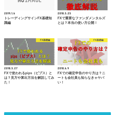
2019.1.6
2018.5.25
トレーディングサインFX基礎知
FXで重要なファンダメンタルズ
識編
とは？本当の使い方公開！
FX基礎編
FX基礎編
2018.5.27
2018.6.9
FXで使われるpips（ピプス）と
FXでの確定申告のやり方は？ニ
は？見方や算出方法を解説してみ
ートも会社員も知らなきゃヤバ
た！
い！