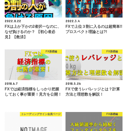
2022.8.22
2022.3.4
FXは上か下かの2者択一なのに、
FXで上位３割に入るのは超簡単!!
なぜ負けるのか？ 【初心者必
プロスペクト理論とは?!
見】【救済】
FX基礎編
FX基礎編
2018.6.7
2018.5.26
FXでは経済指標をしっかり把握
FXで使うレバレッジとは？計算
しておく事が重要！見方を公開！
方法と理想数を解説！
トレーディングサイン会員ページ
FX基礎編