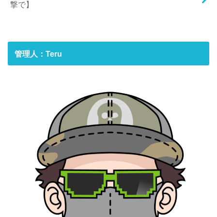
撃で】
管理人：Teru