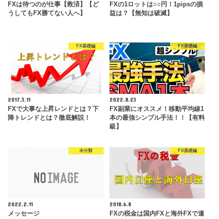
FXは待つのが仕事【救済】【ど
FXの1ロットは○○円！1pipsの損
うしてもFX勝てない人へ】
益は？【無知は破滅】
FX基礎編
FX基礎編
2017.3.11
2022.8.23
FXで大事な上昇レンドとは？下
FX副業にオススメ！移動平均線1
降トレンドとは？徹底解説！
本の最強シンプル手法！！【有料
級】
未分類
FX基礎編
2022.2.11
2018.6.8
メッセージ
FXの税金は国内FXと海外FXで違