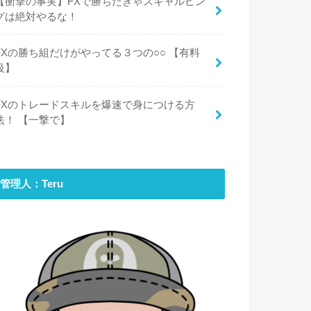
【衝撃の事実】FXで勝ちたきゃスキャルピン
グは絶対やるな！
FXの勝ち組だけがやってる３つの○○ 【有料
級】
FXのトレードスキルを爆速で身につける方
法！ 【一撃で】
管理人：Teru