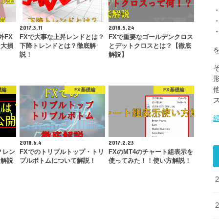
2017.3.11
2018.5.24
外FX
FXで大事な上昇レンドとは？
FXで重要なゴールデンクロス
と大損
下降トレンドとは？徹底解
とデットクロスとは？【徹底
説！
解説】
礎編
FX基礎編
FX基礎編
2018.6.4
2017.2.23
？レン
FXでのトリプルトップ・トリ
FXのMT4のチャート組表示を
ン解説
プルボトムについて解説！
使ってみた！！使い方解説！