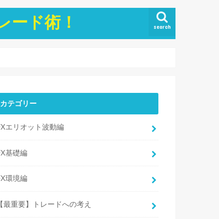
トレード術！
search
カテゴリー
FXエリオット波動編
FX基礎編
FX環境編
【最重要】トレードへの考え