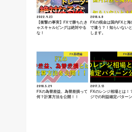
2022.9.23
2018.6.8
【衝撃の事実】FXで勝ちたき
FXの税金は国内FXと海
ゃスキャルピングは絶対やる
で違う？！知らいない
な！
します。
FX基礎編
FX基
2018.5.29
2017.3.13
FXの為替差益、為替差損って
FXのレンジ相場とは！
何？計算方法を公開！！
ジでの利益確定パター