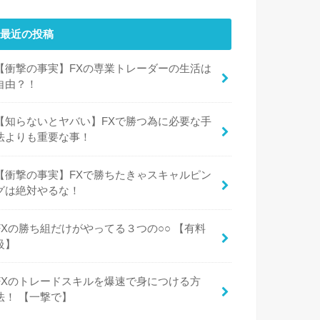
最近の投稿
【衝撃の事実】FXの専業トレーダーの生活は
自由？！
【知らないとヤバい】FXで勝つ為に必要な手
法よりも重要な事！
【衝撃の事実】FXで勝ちたきゃスキャルピン
グは絶対やるな！
FXの勝ち組だけがやってる３つの○○ 【有料
級】
FXのトレードスキルを爆速で身につける方
法！ 【一撃で】