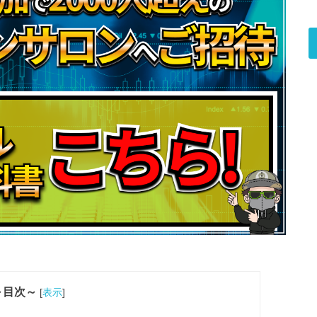
～目次～
[
表示
]