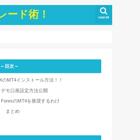
トレード術！
search
～目次～
FXのMT4インストール方法！！
デモ口座設定方法公開
ForexのMT4を推奨するわけ
まとめ