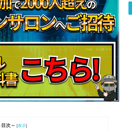
～目次～
[
表示
]