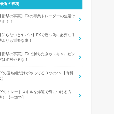
最近の投稿
【衝撃の事実】FXの専業トレーダーの生活は
自由？！
【知らないとヤバい】FXで勝つ為に必要な手
法よりも重要な事！
【衝撃の事実】FXで勝ちたきゃスキャルピン
グは絶対やるな！
FXの勝ち組だけがやってる３つの○○ 【有料
級】
FXのトレードスキルを爆速で身につける方
法！ 【一撃で】