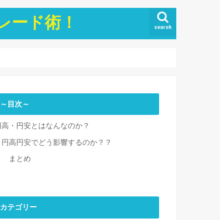
トレード術！
search
～目次～
円高・円安とはなんなのか？
円高円安でどう影響するのか？？
まとめ
カテゴリー